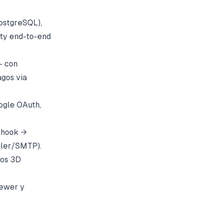
PostgreSQL),
ety end-to-end
— con
gos via
ogle OAuth,
ebhook →
iler/SMTP).
los 3D
iewer y