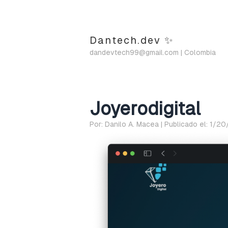
Dantech.dev ✨
dandevtech99@gmail.com
| Colombia
Joyerodigital
Por: Danilo A. Macea | Publicado el: 1/2