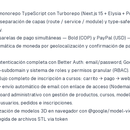
monorepo TypeScript con Turborepo (Next.js 15 + Elysia + 
separación de capas (route / service / module) y type-saf
y.
sarelas de pago simultáneas — Bold (COP) y PayPal (USD) 
mática de moneda por geolocalización y confirmación de pa
tenticación completa con Better Auth: email/password, Go
-subdomain y sistema de roles y permisos granular (RBAC).
flujo completo de inscripción a cursos: carrito → pago → w
→ envío automático de email con enlace de acceso (Nodema
oard administrativo con gestión de productos, cursos, mode
usuarios, pedidos e inscripciones.
lización de modelos 3D en navegador con @google/model-v
gida de archivos STL via token